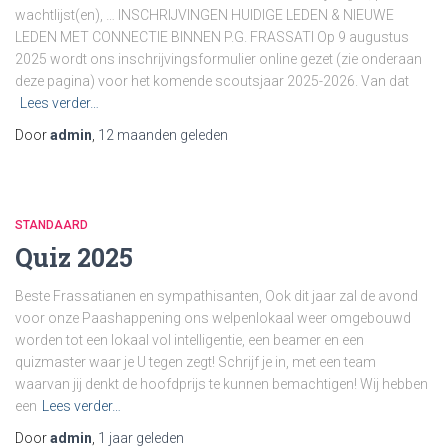
wachtlijst(en), … INSCHRIJVINGEN HUIDIGE LEDEN & NIEUWE
LEDEN MET CONNECTIE BINNEN P.G. FRASSATI Op 9 augustus
2025 wordt ons inschrijvingsformulier online gezet (zie onderaan
deze pagina) voor het komende scoutsjaar 2025-2026. Van dat
Lees verder…
Door
admin
,
12 maanden
geleden
STANDAARD
Quiz 2025
Beste Frassatianen en sympathisanten, Ook dit jaar zal de avond
voor onze Paashappening ons welpenlokaal weer omgebouwd
worden tot een lokaal vol intelligentie, een beamer en een
quizmaster waar je U tegen zegt! Schrijf je in, met een team
waarvan jij denkt de hoofdprijs te kunnen bemachtigen! Wij hebben
een
Lees verder…
Door
admin
,
1 jaar
geleden