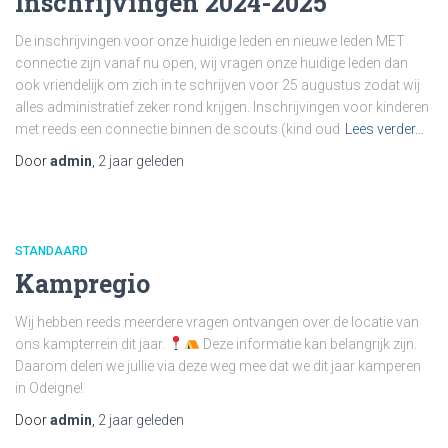
Inschrijvingen 2024-2025
De inschrijvingen voor onze huidige leden en nieuwe leden MET
connectie zijn vanaf nu open, wij vragen onze huidige leden dan
ook vriendelijk om zich in te schrijven voor 25 augustus zodat wij
alles administratief zeker rond krijgen. Inschrijvingen voor kinderen
met reeds een connectie binnen de scouts (kind oud
Lees verder…
Door
admin
,
2 jaar
geleden
STANDAARD
Kampregio
Wij hebben reeds meerdere vragen ontvangen over de locatie van
ons kampterrein dit jaar.
Deze informatie kan belangrijk zijn.
Daarom delen we jullie via deze weg mee dat we dit jaar kamperen
in Odeigne!
Door
admin
,
2 jaar
geleden