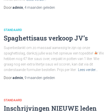
Door
admin
,
4 maanden
geleden
STANDAARD
Spaghettisaus verkoop JV’s
Superbedankt om zo massaal aanwezig te zijn op onze
spaghettislag, dankzij jullie was het opnieuw een topeditie!
We
hebben nog 47 liter saus over, verpakt in potten van 1 liter. Wie
graag nog een extra litertje saus wil scoren, kan dat via dit
onderstaande formulier bestellen. Prijs per liter:
Lees verder…
Door
admin
,
9 maanden
geleden
STANDAARD
Inschrijvingen NIEUWE leden