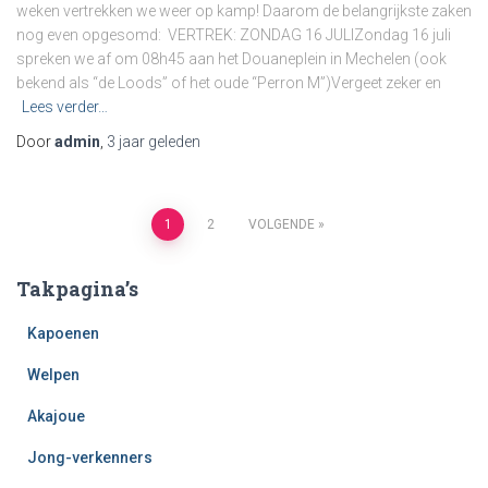
weken vertrekken we weer op kamp! Daarom de belangrijkste zaken
nog even opgesomd: VERTREK: ZONDAG 16 JULIZondag 16 juli
spreken we af om 08h45 aan het Douaneplein in Mechelen (ook
bekend als “de Loods” of het oude “Perron M”)Vergeet zeker en
Lees verder…
Door
admin
,
3 jaar
geleden
Berichten
1
2
VOLGENDE
paginering
Takpagina’s
Kapoenen
Welpen
Akajoue
Jong-verkenners