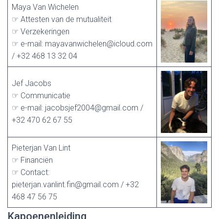
Maya Van Wichelen
☞ Attesten van de mutualiteit
☞ Verzekeringen
☞ e-mail: mayavanwichelen@icloud.com
/ +32 468 13 32 04
Jef Jacobs
☞ Communicatie
☞ e-mail: jacobsjef2004@gmail.com /
+32 470 62 67 55
Pieterjan Van Lint
☞ Financiën
☞ Contact:
pieterjan.vanlint.fin@gmail.com / +32
468 47 56 75
Kapoenenleiding