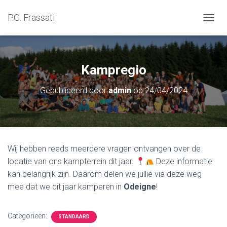
P.G. Frassati
NAVIG
Kampregio
Gepubliceerd door
admin
op
24/04/2024
Wij hebben reeds meerdere vragen ontvangen over de
locatie van ons kampterrein dit jaar.
Deze informatie
kan belangrijk zijn. Daarom delen we jullie via deze weg
mee dat we dit jaar kamperen in
Odeigne
!
Categorieën:
STANDAARD