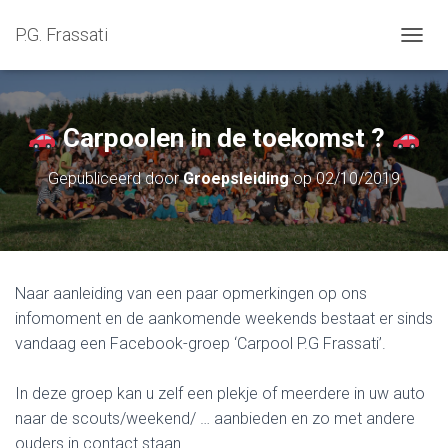
P.G. Frassati
NAVIG
Carpoolen in de toekomst ?
Gepubliceerd door
Groepsleiding
op
02/10/2019
Naar aanleiding van een paar opmerkingen op ons
infomoment en de aankomende weekends bestaat er sinds
vandaag een Facebook-groep ‘Carpool P.G Frassati’.
In deze groep kan u zelf een plekje of meerdere in uw auto
naar de scouts/weekend/ … aanbieden en zo met andere
ouders in contact staan