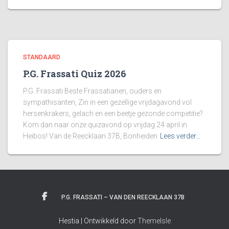
STANDAARD
P.G. Frassati Quiz 2026
P.G. Frassati Beste Frassatianen, ouders en
sympathisanten, Zin in een gezellige vrijdagavond vol
hersenkrakers, gelach en een beetje gezonde competitie?
Kom dan naar onze quizavond op vrijdag 24 april in
Heibos! Van de Reecklaan 37B, Bonheiden
Lees verder…
P.G. FRASSATI – VAN DEN REECKLAAN 37B
Hestia | Ontwikkeld door
ThemeIsle