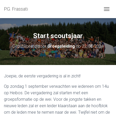
P.G. Frassati
NAVIG
Start scoutsjaar
Gepubliceerd door
Groepsleiding
op
22/08/2024
Joepie, de eerste vergadering is al in zicht!
Op zondag 1 september verwachten we iedereen om 14u
op Heibos. De vergadering zal starten met een
groepsformatie op de wei. Voor de jongste takken en
nieuwe leden zal er een leider klaarstaan aan de hoofblok
om de leden mee te nemen naar de wei. Twijfel niet om de