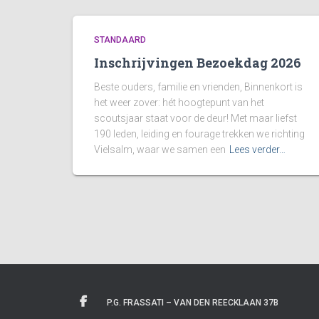
STANDAARD
Inschrijvingen Bezoekdag 2026
Beste ouders, familie en vrienden, Binnenkort is
het weer zover: hét hoogtepunt van het
scoutsjaar staat voor de deur! Met maar liefst
190 leden, leiding en fourage trekken we richting
Vielsalm, waar we samen een
Lees verder…
P.G. FRASSATI – VAN DEN REECKLAAN 37B