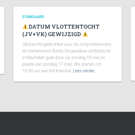
STANDAARD
DATUM VLOTTENTOCHT
(JV+VK) GEWIJZIGD
(dit bericht geldt enkel voor de Jong-Verkenners
en Verkenners!) Beste, De jaarlijkse vlottentocht
in Mechelen gaat door op zondag 10 mei (in
plaats van zondag 17 mei). We starten om
10.00 uur aan het Keerdok
Lees verder…