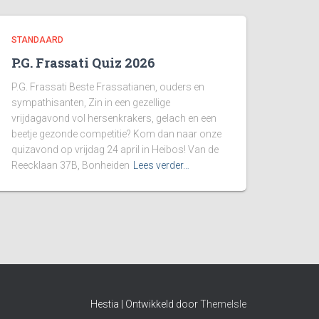
STANDAARD
P.G. Frassati Quiz 2026
P.G. Frassati Beste Frassatianen, ouders en
sympathisanten, Zin in een gezellige
vrijdagavond vol hersenkrakers, gelach en een
beetje gezonde competitie? Kom dan naar onze
quizavond op vrijdag 24 april in Heibos! Van de
Reecklaan 37B, Bonheiden
Lees verder…
Hestia | Ontwikkeld door
ThemeIsle