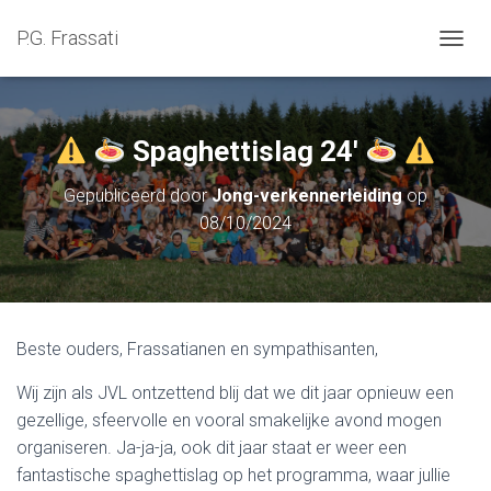
P.G. Frassati
NAVIG
Spaghettislag 24′
Gepubliceerd door
Jong-verkennerleiding
op
08/10/2024
Beste ouders, Frassatianen en sympathisanten,
Wij zijn als JVL ontzettend blij dat we dit jaar opnieuw een
gezellige, sfeervolle en vooral smakelijke avond mogen
organiseren. Ja-ja-ja, ook dit jaar staat er weer een
fantastische spaghettislag op het programma, waar jullie