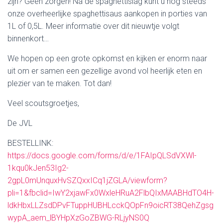
zijn? Geen zorgen! Na de spaghettislag kunt u nog steeds
onze overheerlijke spaghettisaus aankopen in porties van
1L of 0,5L. Meer informatie over dit nieuwtje volgt
binnenkort…
We hopen op een grote opkomst en kijken er enorm naar
uit om er samen een gezellige avond vol heerlijk eten en
plezier van te maken. Tot dan!
Veel scoutsgroetjes,
De JVL
BESTELLINK:
https://docs.google.com/forms/d/e/1FAIpQLSdVXWl-
1kqu0kJen53Ig2-
2gpL0mUnquxHvSZQxxICq1jZGLA/viewform?
pli=1&fbclid=IwY2xjawFx0WxleHRuA2FlbQIxMAABHdTO4H-
ldkHbxLLZsdDPvFTuppHUBHLcckQOpFn9oicRT38QehZgsg
wypA_aem_lBYHpXzGoZBWG-RLjyNS0Q