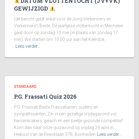
DATUM VLOTTENTOCHT (JV+VK)
GEWIJZIGD
(dit bericht geldt enkel voor de Jong-Verkenners en
Verkenners!) Beste, De jaarlijkse vlottentocht in Mechelen
gaat door op zondag 10 mei (in plaats van zondag 17
mei). We starten om 10.00 uur aan het Keerdok
Lees verder…
STANDAARD
P.G. Frassati Quiz 2026
P.G. Frassati Beste Frassatianen, ouders en
sympathisanten, Zin in een gezellige vrijdagavond vol
hersenkrakers, gelach en een beetje gezonde competitie?
Kom dan naar onze quizavond op vrijdag 24 april in
Heibos! Van de Reecklaan 37B, Bonheiden
Lees verder…